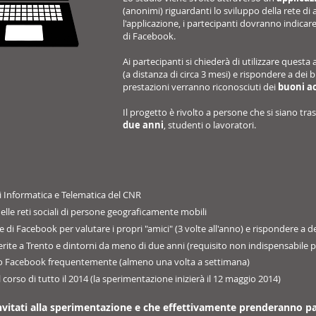
(anonimi) riguardanti lo sviluppo della rete di 
l'applicazione, i partecipanti dovranno indicare
di Facebook.
Ai partecipanti si chiederà di utilizzare questa
(a distanza di circa 3 mesi) e rispondere a dei b
prestazioni verranno riconosciuti dei
buoni a
Il progetto è rivolto a persone che si siano tra
due anni
, studenti o lavoratori.
di Informatica e Telematica del CNR
delle reti sociali di persone geograficamente mobili
e di Facebook per valutare i propri "amici" (3 volte all'anno) e rispondere a d
erite a Trento e dintorni da meno di due anni (requisito non indispensabile pe
zino Facebook frequentemente (almeno una volta a settimana)
l corso di tutto il 2014 (la sperimentazione inizierà il 12 maggio 2014)
nvitati alla sperimentazione e che effettivamente prenderanno par