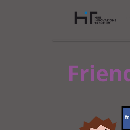
H
Frien