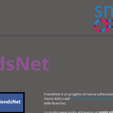
ome
Progetti
FAQ
dsNet
FriendsNet è un progetto di ricerca sull'evoluzi
Trento RISE e dall'
Istituto di Informatica e Tel
delle Ricerche).
Lo studio viene svolto attraverso un'
applicaz