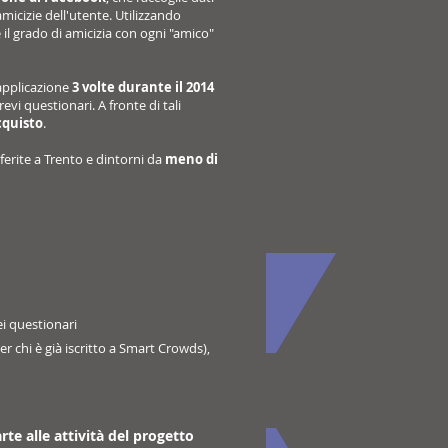
amicizie dell'utente. Utilizzando
 il grado di amicizia con ogni "amico"
 applicazione
3 volte durante il 2014
revi questionari. A fronte di tali
cquisto
.
sferite a Trento e dintorni da
meno di
ei questionari
r chi è già iscritto a Smart Crowds),
te alle attività del progetto